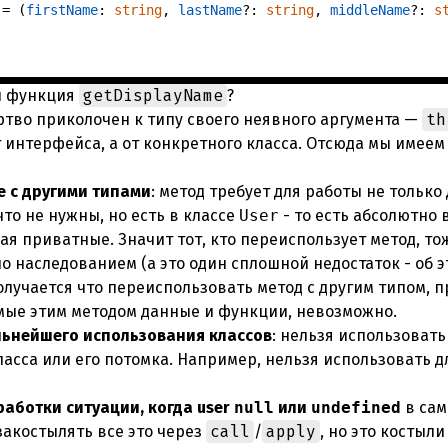
 = (
firstName
: 
string
, 
lastName
?: 
string
, 
middleName
?: 
s
getDisplayName
и функция
?
th
ртво приколочен к типу своего неявного аргумента —
от интерфейса, а от конкретного класса. Отсюда мы имеем
 с другими типами
: метод требует для работы не только
что не нужны, но есть в классе
User
- то есть абсолютно 
чая приватные. Значит тот, кто переиспользует метод, т
жно наследованием (а это один сплошной недостаток - об 
лучается что переиспользовать метод с другим типом, п
мые этим методом данные и функции, невозможно.
ьнейшего использования классов
: нельзя использовать
ласса или его потомка. Например, нельзя использовать д
аботки ситуации, когда user
null
или
undefined
в сам
call
apply
закостылять все это через
/
, но это костыл