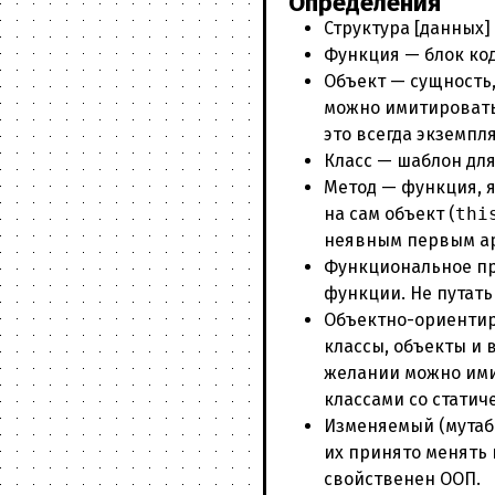
Определения
Структура [данных]
Функция — блок ко
Объект — сущность,
можно имитировать 
это всегда экземпля
Класс — шаблон для
Метод — функция, я
на сам объект (
thi
неявным первым ар
Функциональное пр
функции. Не путат
Объектно-ориентир
классы, объекты и 
желании можно ими
классами со статич
Изменяемый (мутаб
их принято менять 
свойственен ООП.