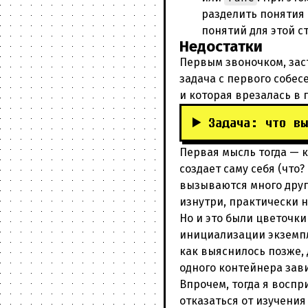
разделить понятия 
понятий для этой с
Недостатки
Первым звоночком, зас
задача с первого собес
и которая врезалась в 
Задача: что в
Первая мысль тогда — к
создает саму себя (что
вызываются много други
изнутри, практически 
Но и это были цветочки
инициализации экземпля
как выяснилось позже,
одного контейнера зав
Впрочем, тогда я воспр
отказаться от изучения