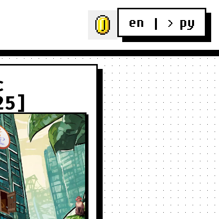
en
 | 
ру
> 
с
25]