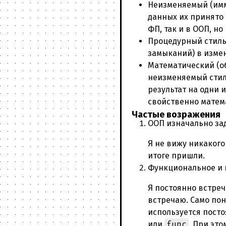
Неизменяемый (имм
данных их принято 
ФП, так и в ООП, но
Процедурный стиль 
замыканий) в изме
Математический (о
неизменяемый стил
результат на одни 
свойственно матем
Частые возражения
ООП изначально зад
Я не вижу никакого
итоге пришли.
Функциональное и 
Я постоянно встреч
встречаю. Само пон
используется посто
func
или
. При эт