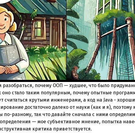
м разобраться, почему ООП — худшее, что было придуман
оно стало таким популярным, почему опытные программис
ут считаться крутыми инженерами, а код на Java - хороши
рование достаточно далеко от науки (как и я), поэтому
по-разному, так что давайте сначала с ними определим
 определения — мое субъективное мнение, попытка наве
нструктивная критика приветствуется.