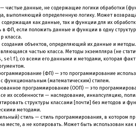
 — чистые данные, не содержащие логики обработки (фу
да, выполняющий определенную логику. Может возвраща
 содержащая как данные, так и функции для их обработ
в ФП, если положить данные и функции в одну структур
р класса.
 создания объектов, определяющий их данные и методы.
вляющаяся частью класса. Методы экземпляра (не стати
s
,
self
), со всеми его данными и методами, которая фак
гументом.
ограммирование (ФП) — это программирование использ
ь с функциональным (математическим) стилем.
ованное программирование (ООП) — это программирова
все их особенности — наследование, инкапсуляцию, пол
тировать структуры классами [почти] без методов и фу
ескими методами.
ельный) стиль — стиль программирования, в котором п
на месте, а не копировать. Может быть использован как в