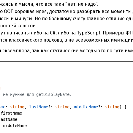
ясь к мысли, что все таки "нет, не надо".
о ООП хорошая идея, достаточно разобрать все моменты,
люсы и минусы. Но по большому счету главное отличие од
ностей классов.
т написаны либо на C#, либо на TypeScript. Примеры ФП б
тся классического подхода, а не всевозможных имитаций
 экземпляра, так как статические методы это по сути им
g
, не нужные для getDisplayName.
ame
: 
string
, 
lastName
?: 
string
, 
middleName
?: 
string
) {

 firstName

astName

= middleName
