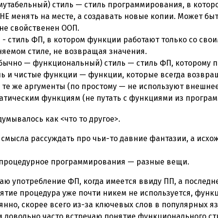
утабельный) стиль — стиль программирования, в котор
НЕ менять на месте, а создавать новые копии. Может бы
 не свойственен ООП.
- стиль ФП, в котором функции работают только со свои
няемом стиле, не возвращая значения.
бычно — функциональный) стиль — стиль ФП, которому 
ь и чистые функции — функции, которые всегда возвращ
и те же аргументы (по простому — не используют внешнее
атическим функциям (не путать с функциями из програм
умывалось как <что то другое>.
 смысла рассуждать про чьи-то давние фантазии, а исхожу
процедурное программирования — разные вещи.
аю употребление ФП, когда имеется ввиду ПП, а последн
ятие процедура уже почти никем не используется, функ
янно, скорее всего из-за ключевых слов в популярных я
ом довольно часто встречаю понятие функционального ст