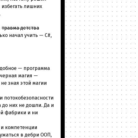
 избегать лишних
.
а
травма детства
ько начал учить — C#,
подобное — программа
е черная магия —
не зная этой магии
 и потокобезопасности
до них не дошли. Да и
ой фабрики и ни
, и компетенции
ружаться в дебри ООП,