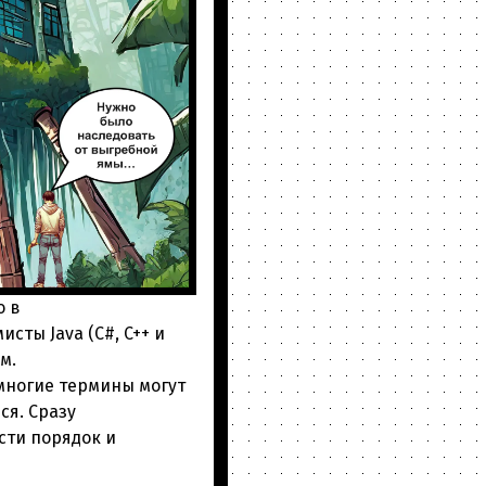
о в
ты Java (C#, C++ и
м.
 многие термины могут
ся. Сразу
сти порядок и