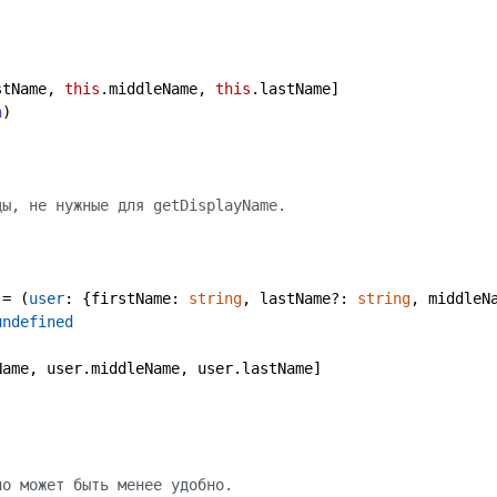
stName
, 
this
.
middleName
, 
this
.
lastName
]

n
)

ды, не нужные для getDisplayName.
 = (
user
: {firstName: 
string
, lastName?: 
string
, middleN
undefined
Name
, user.
middleName
, user.
lastName
]

но может быть менее удобно.