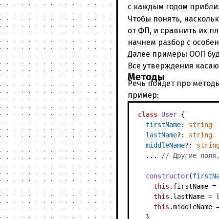
с каждым годом приближа
Чтобы понять, наскольк
от ФП, и сравнить их п
начнем разбор с особен
Далее примеры ООП буду
Все утверждения касаю
Методы
Речь пойдет про методы
пример:
class
User
 {

firstName
: 
string
lastName
?: 
string
middleName
?: 
strin
  ... 
// Другие поля
constructor
(
firstN
this
.
firstName
 =
this
.
lastName
 = l
this
.
middleName
 
  }
