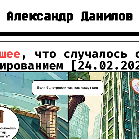
Александр Данилов
шее
, что случалось 
ированием [24.02.20