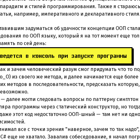
парадигм и стилей программирования. Также я стараюсь
татьи, например, императивного и декларативного стиля
тавившим задуматься об удачности концепции ООП стал
едования по ООП языку, который я на тот момент еще тол
память по сей день:
ыведется в консоль при запуске программы
ак и зачем человеческий разум смог придумать что то 
? о_О) из своего же метода, и далее начинается еще боле
х методов в последовательности, предсказать которую, 
невозможно.
 — далее могли следовать вопросы по паттерну синглтон
ра программы через статический конструктор, но тогда 
 даже этот код недостаточно ООП-шный — там нет ни одн
исимостей.
инимал все с точки зрения "наверное, зачем то так надо"
 C# еще не хватало. Завалив собеседование, я начал пог