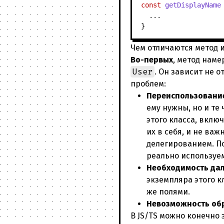
const
getDisplayName
  ...

Чем отличаются метод 
Во-первых
, метод наме
User
. Он зависит не 
проблем:
Переиспользование
ему нужны, но и те 
этого класса, вклю
их в себя, и не ва
делегированием. По
реально используе
Необходимость дал
экземпляра этого к
же полями.
Невозможность обр
В JS/TS можно конечно 