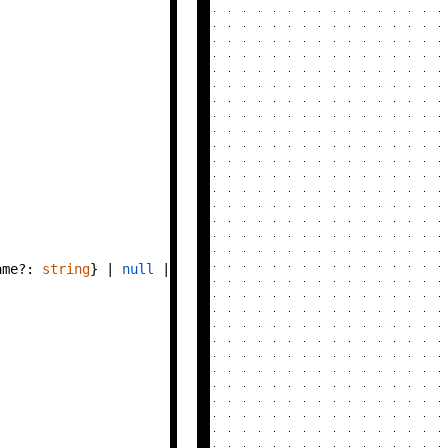
ame?: 
string
} | 
null
 | 
undefined
) => {
