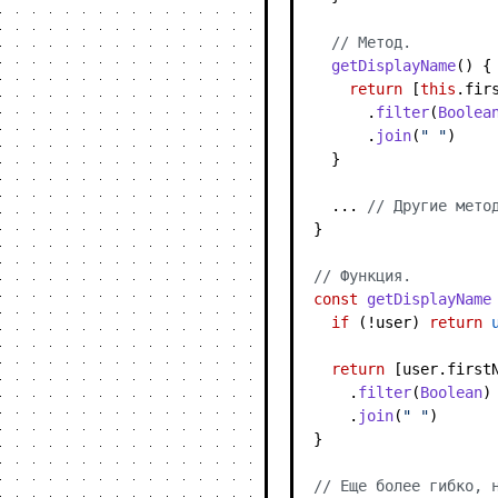
// Метод.
getDisplayName
(
) {

return
 [
this
.
fir
      .
filter
(
Boolea
      .
join
(
" "
)

  }

  ... 
// Другие мето
}

// Функция.
const
getDisplayName
if
 (!user) 
return
return
 [user.
first
    .
filter
(
Boolean
)

    .
join
(
" "
)

}

// Еще более гибко, 