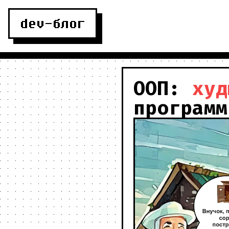
dev-блог
ООП:
худ
программ