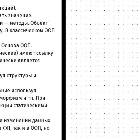
нкций).
ть значение.
ки — методы. Объект
у. В классическом ООП
 Основа ООП.
ческие) имеют ссылку
тически является
уя структуры и
ние используя
иморфизм и тп. При
нкции статическими
ри изменении данных
 ФП, так и в ООП, но